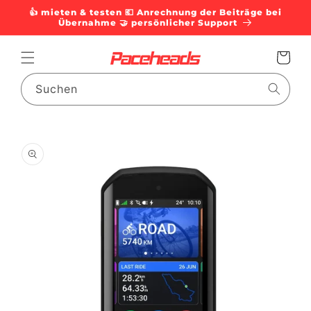
Direkt
👍 mieten & testen 💶 Anrechnung der Beiträge bei
zum
Übernahme 🤝 persönlicher Support
Inhalt
Warenkorb
Suchen
duktinformationen
ingen