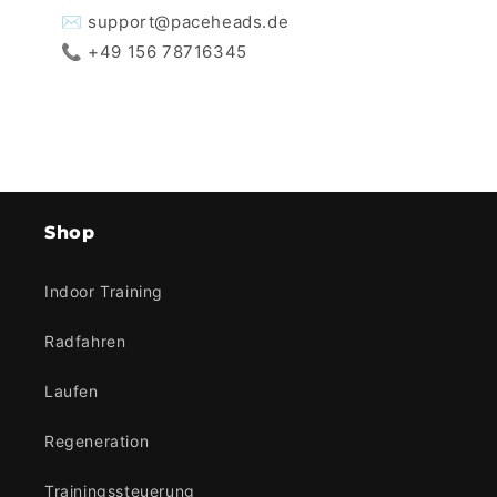
✉️ support@paceheads.de
📞 +49 156 78716345
Shop
Indoor Training
Radfahren
Laufen
Regeneration
Trainingssteuerung