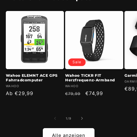
Sale
Wahoo ELEMNT ACE GPS
Wahoo TICKR FIT
Garmi
Fahrradcomputer
Herzfrequenz-Armband
Anbie
GARMI
Anbieter:
Anbieter:
WAHOO
WAHOO
Norm
€89,
Normaler
Ab €29,99
Normaler
Verkaufspreis
€74,99
€79,99
Prei
Preis
Preis
von
1
/
9
Alle anzeigen