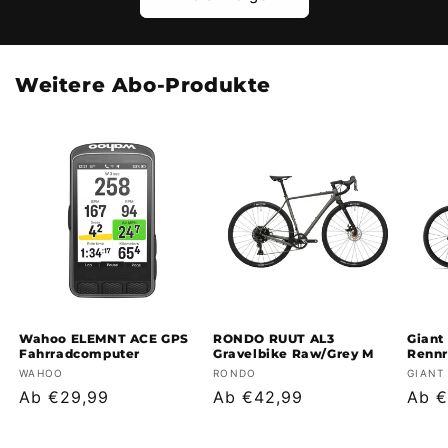
Weitere Abo-Produkte
Wahoo ELEMNT ACE GPS
RONDO RUUT AL3
Giant
Fahrradcomputer
Gravelbike Raw/Grey M
Rennr
Anbieter:
Anbieter:
Anbie
WAHOO
RONDO
GIANT
Normaler
Ab €29,99
Normaler
Ab €42,99
Norm
Ab €
Preis
Preis
Prei