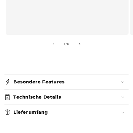
von
1
/
6
E
i
Besondere Features
n
k
Technische Details
l
a
Lieferumfang
p
p
b