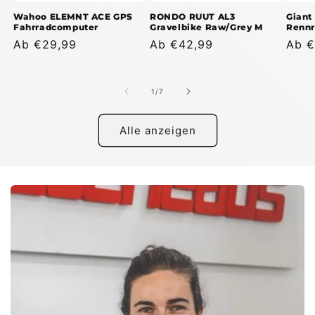
Wahoo ELEMNT ACE GPS
RONDO RUUT AL3
Giant
Fahrradcomputer
Gravelbike Raw/Grey M
Rennr
Normaler
Ab €29,99
Normaler
Ab €42,99
Norm
Ab €
Preis
Preis
Prei
von
1
/
7
Alle anzeigen