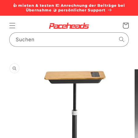
Direkt
👍 mieten & testen 💶 Anrechnung der Beiträge bei
zum
Übernahme 🤝 persönlicher Support
Inhalt
Warenkorb
Suchen
duktinformationen
ingen