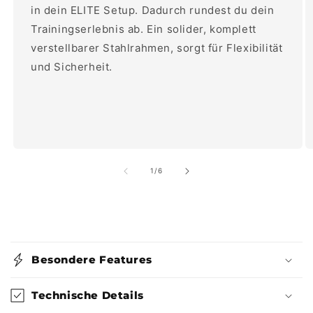
in dein ELITE Setup. Dadurch rundest du dein
Trainingserlebnis ab. Ein solider, komplett
verstellbarer Stahlrahmen, sorgt für Flexibilität
und Sicherheit.
von
1
/
6
E
i
Besondere Features
n
k
Technische Details
l