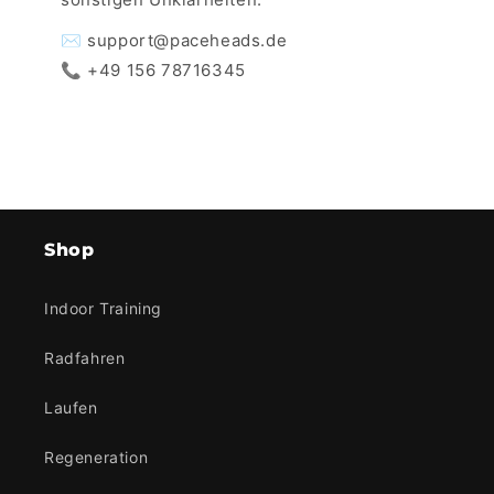
✉️ support@paceheads.de
📞 +49 156 78716345
Shop
Indoor Training
Radfahren
Laufen
Regeneration