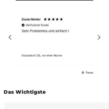
Daniel Mehler
An
Verifizierter Kunde
Sehr Problemlos und einfach !
Ser
Die
gu
Düsseldorf, DE, vor einer Woche
Trie
Pause
Das Wichtigste