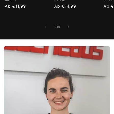
Anbieter:
Anbieter:
Anbie
Normaler
Ab €11,99
Normaler
Ab €14,99
Norm
Ab €
Preis
Preis
Prei
von
1
/
10