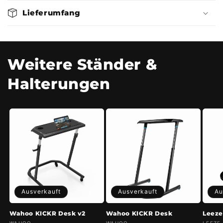
a
Lieferumfang
p
p
b
a
Weitere Ständer &
r
Halterungen
e
r
I
n
h
a
l
t
Ausverkauft
Ausverkauft
Au
Wahoo KICKR Desk v2
Wahoo KICKR Desk
Leez
WAHOO
WAHOO
LEEZE