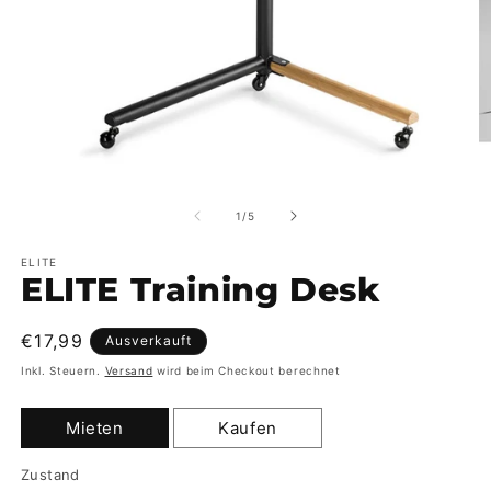
Medien
M
1
2
in
in
von
1
/
5
Modal
M
öffnen
öf
ELITE
ELITE Training Desk
Normaler
€17,99
Ausverkauft
Preis
Inkl. Steuern.
Versand
wird beim Checkout berechnet
Mieten
Kaufen
Zustand